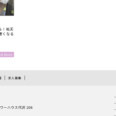
ル！祐天
遅くなる
ad More
報
求人募集
 パワーハウス代沢 206