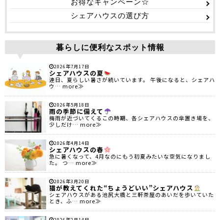
お得なキャンペーン☆
シェアハウスの選び方
暮らしに便利なスポット情報
2026年7月17日
シェアハウスの夏
連日、夏らしい暑さが続いています。 午後になると、シェアハ
ウ… more≫
2026年5月18日
雨の季節に備えて
梅雨が近づいてくるこの時期、各シェアハウスの傘置き場を、
少しだけ… more≫
2026年4月14日
シェアハウスの春
急に暑くなって、4月なのにもう初夏みたいな空気になりまし
た。 つ… more≫
2026年3月20日
猫が教えてくれた“ちょうどいい”シェアハウス
シェアハウスがある池尻大橋と三軒茶屋のあいだを歩いていた
とき、ふ… more≫
2026年2月14日