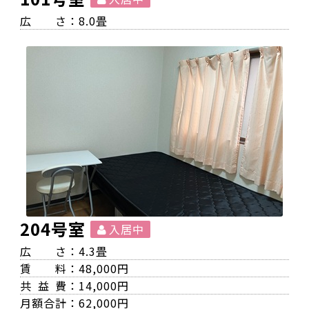
広
さ：8.0畳
204号室
入居中
広
さ：4.3畳
賃
料：48,000円
共益
費：14,000円
月額合計
：62,000円