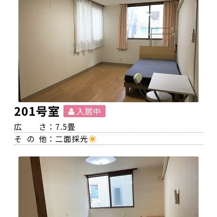
201号室
入居中
広
さ：7.5畳
その
他：二面採光