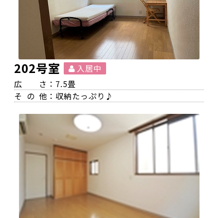
202号室
入居中
広
さ：7.5畳
その
他：収納たっぷり♪