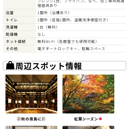
ンレンジ1台、フライパン、なべ、包丁等共用調
理器具あり
浴室
1箇所（浴槽あり）
トイレ
2箇所（各階1箇所、温暖洗浄便座付き）
洗濯機
1台（無料）
乾燥機
なし
ネット接続
無料Wi-Fi（各居室でも使用可能）
その他
電子オートロックキー、駐輪スペース
周辺スポット情報
秋の夜長に
紅葉シーズン