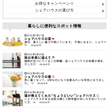
お得なキャンペーン☆
シェアハウスの選び方
暮らしに便利なスポット情報
2026年7月17日
シェアハウスの夏
連日、夏らしい暑さが続いています。 午後になると、シェアハ
ウ… more≫
2026年5月18日
雨の季節に備えて
梅雨が近づいてくるこの時期、各シェアハウスの傘置き場を、
少しだけ… more≫
2026年4月14日
シェアハウスの春
急に暑くなって、4月なのにもう初夏みたいな空気になりまし
た。 つ… more≫
2026年3月20日
猫が教えてくれた“ちょうどいい”シェアハウス
シェアハウスがある池尻大橋と三軒茶屋のあいだを歩いていた
とき、ふ… more≫