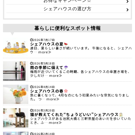
お得なキャンペーン☆
シェアハウスの選び方
暮らしに便利なスポット情報
2026年7月17日
シェアハウスの夏
連日、夏らしい暑さが続いています。 午後になると、シェアハ
ウ… more≫
2026年5月18日
雨の季節に備えて
梅雨が近づいてくるこの時期、各シェアハウスの傘置き場を、
少しだけ… more≫
2026年4月14日
シェアハウスの春
急に暑くなって、4月なのにもう初夏みたいな空気になりまし
た。 つ… more≫
2026年3月20日
猫が教えてくれた“ちょうどいい”シェアハウス
シェアハウスがある池尻大橋と三軒茶屋のあいだを歩いていた
とき、ふ… more≫
2026年2月14日