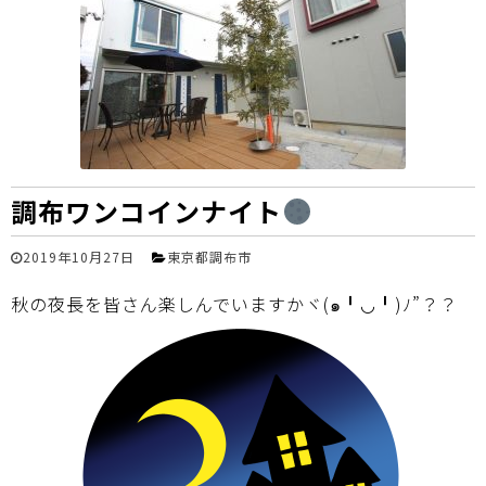
調布ワンコインナイト
2019年10月27日
東京都調布市
秋の夜長を皆さん楽しんでいますかヾ(๑╹◡╹)ﾉ”？？