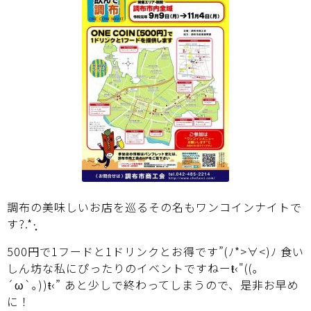
調布の美味しいお店を巡るその名も
ワンコインナイト
で
す?.*·̩͙
500円で1フードと1ドリンクとお得です”(ﾉ*>∀<)ﾉ 食い
しん坊な私にぴったりのイベントですねーŧ‹"((｡
´ω`｡))ŧ‹” あと少しで終わってしまうので、是非お早め
に！