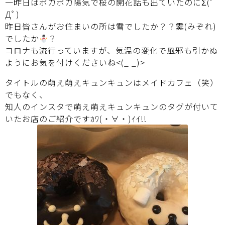
一昨日はポカポカ陽気で桜の開花話も出ていたのにΣ(ﾟ
Дﾟ)
昨日皆さんがお住まいの所は雪でしたか？？霙(みぞれ)
でしたか
？
コロナも流行っていますが、気温の変化で風邪も引かぬ
ようにお気を付けくださいね<(_ _)>
タイトルの萌え萌えキュンキュンはメイドカフェ（笑）
でもなく、
知人のインスタで萌え萌えキュンキュンのタグが付いて
いたお店のご紹介ですｶﾜ(・∀・)ｲｲ!!