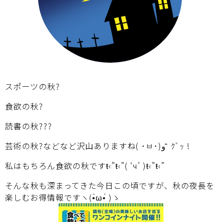
スポーツの秋?
食欲の秋?
読書の秋???
芸術の秋?などなど沢山ありますね( ･ㅂ･)و ̑̑ ｸﾞｯ !
私はもちろん食欲の秋ですŧ‹”ŧ‹”( ‘ч’ )ŧ‹”ŧ‹”
そんな秋も深まってきた今日この頃ですが、秋の夜長を
楽しむお得情報ですヽ(•̀ω•́ )ゝ