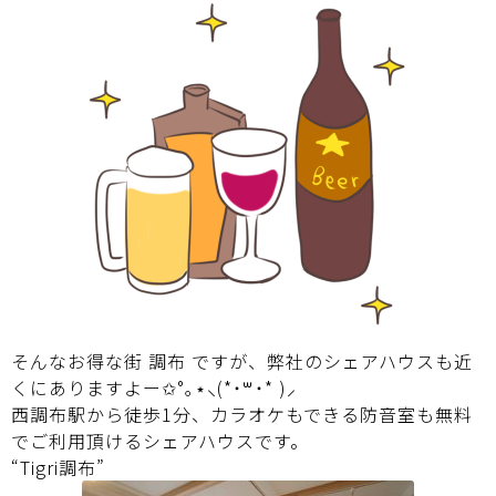
そんなお得な街 調布 ですが、弊社のシェアハウスも近
くにありますよー✩°｡⋆⸜(*˙꒳˙* )⸝
西調布駅から徒歩1分、カラオケもできる防音室も無料
でご利用頂けるシェアハウスです。
“
Tigri調布
”